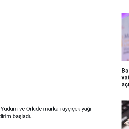
Ba
va
aç
Yudum ve Orkide markalı ayçiçek yağı
dirim başladı.