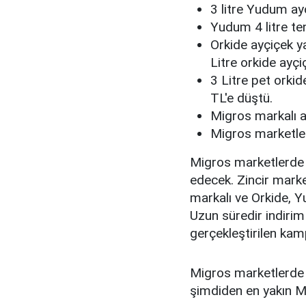
3 litre Yudum ay
Yudum 4 litre te
Orkide ayçiçek ya
Litre orkide ayçi
3 Litre pet orkid
TL'e düştü.
Migros markalı ay
Migros marketler
Migros marketlerde
edecek. Zincir marke
markalı ve Orkide, 
Uzun süredir indirim
gerçekleştirilen kam
Migros marketlerde 
şimdiden en yakın M