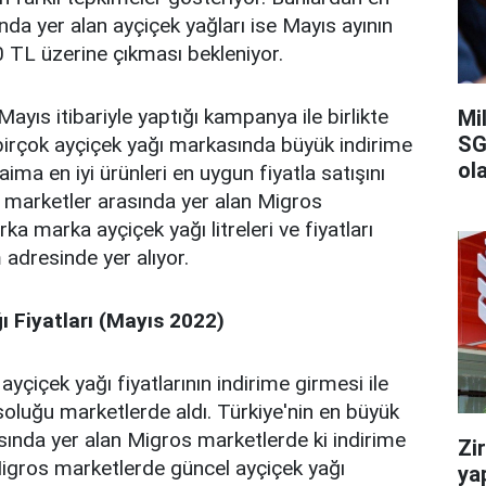
nda yer alan ayçiçek yağları ise Mayıs ayının
0 TL üzerine çıkması bekleniyor.
ayıs itibariyle yaptığı kampanya ile birlikte
Mi
SG
birçok ayçiçek yağı markasında büyük indirime
ola
aima en iyi ürünleri en uygun fiyatla satışını
r marketler arasında yer alan Migros
a marka ayçiçek yağı litreleri ve fiyatları
adresinde yer alıyor.
ı Fiyatları (Mayıs 2022)
yçiçek yağı fiyatlarının indirime girmesi ile
 soluğu marketlerde aldı. Türkiye'nin en büyük
asında yer alan Migros marketlerde ki indirime
Zi
 Migros marketlerde güncel ayçiçek yağı
ya