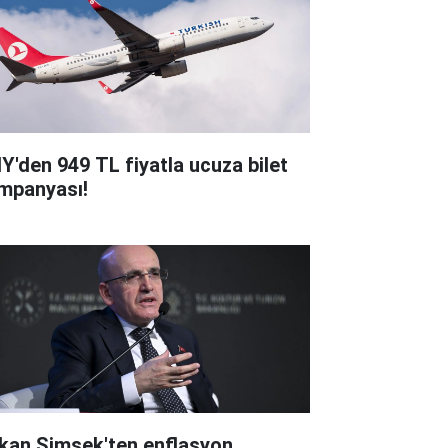
Y'den 949 TL fiyatla ucuza bilet
mpanyası!
kan Şimşek'ten enflasyon