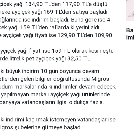
çiçek yağı 134,90 TL'den 117,90 TL'e düştü.
neke ayçiçek yağı 169 TL'den satışa başladı.
ğlarında ise indirim başladı. Buna göre ise 4
çek yağı 159 TL'den raflarda ki yerini aldı.
Ba
e ayçiçek yağı fiyatı ise 129,90 TL'den 109,90
im
çiçek yağı fiyatı ise 159 TL olarak kesinleşti.
de litrelik pet ayçiçek yağı 32,50 TL.
 ki büyük indirim 10 gün boyunca devam
tlerden gelen bilgiler doğrultusunda Migros
Yudum markalarında ki indirimler devam edecek.
 yapılmayan markalı ayçiçek yağı ürünlerinde
panyaya vatandaşların ilgisi oldukça fazla.
ki indirimi kaçırmak istemeyen vatandaşlar ise
igros şubelerine gitmeye başladı.