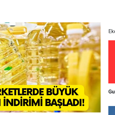
Ek
Gu