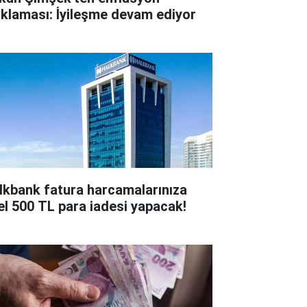
ıklaması: İyileşme devam ediyor
lkbank fatura harcamalarınıza
el 500 TL para iadesi yapacak!