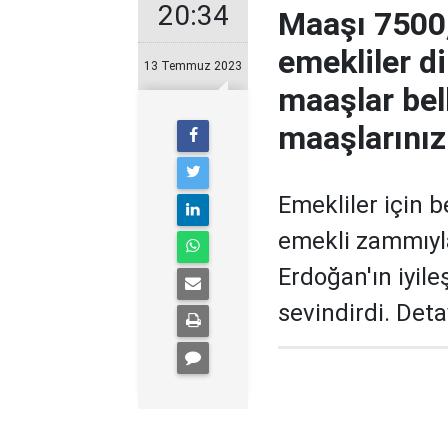
20:34
Maaşı 7500,
emekliler d
13 Temmuz 2023
maaşlar bell
maaşlarınız
Emekliler için 
emekli zammıyla
Erdoğan'ın iyile
sevindirdi. Deta