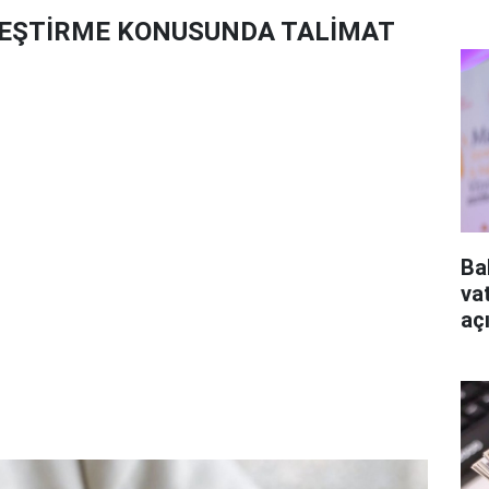
LEŞTİRME KONUSUNDA TALİMAT
Ba
va
aç