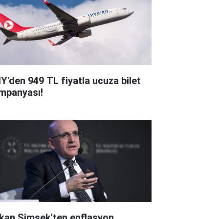
Y'den 949 TL fiyatla ucuza bilet
mpanyası!
kan Şimşek'ten enflasyon