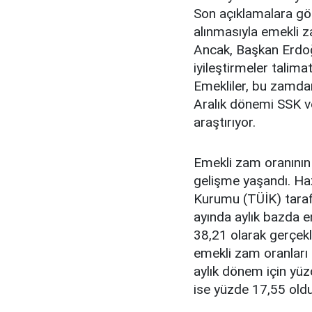
Son açıklamalara gör
alınmasıyla emekli 
Ancak, Başkan Erdoğ
iyileştirmeler talimat
Emekliler, bu zamda
Aralık dönemi SSK 
araştırıyor.
Emekli zam oranının n
gelişme yaşandı. Haz
Kurumu (TÜİK) tarafı
ayında aylık bazda e
38,21 olarak gerçek
emekli zam oranları
aylık dönem için yü
ise yüzde 17,55 oldu