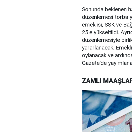
Sonunda beklenen ha
düzenlemesi torba y
emeklisi, SSK ve B
25'e yükseltildi. Ayr
düzenlemesiyle birli
yararlanacak. Emekl
oylanacak ve ardınd
Gazete'de yayımlana
ZAMLI MAAŞLA