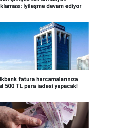
ıklaması: İyileşme devam ediyor
lkbank fatura harcamalarınıza
el 500 TL para iadesi yapacak!