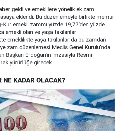
ber geldi ve emeklilere yönelik ek zam
asaya eklendi. Bu düzenlemeyle birlikte memur
ağ-Kur emekli zammı yüzde 19,77'den yüzde
ıca emekli olan ve yaşa takılanlar
kte emeklilikte yaşa takılanlar da bu zamdan
iye zam düzenlemesi Meclis Genel Kurulu'nda
an Başkan Erdoğan'ın imzasıyla Resmi
rak yürürlüğe girecek.
R NE KADAR OLACAK?