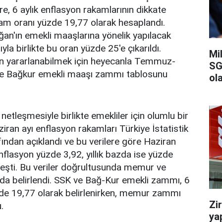
e, 6 aylık enflasyon rakamlarının dikkate
zam oranı yüzde 19,77 olarak hesaplandı.
an'ın emekli maaşlarına yönelik yapılacak
ıyla birlikte bu oran yüzde 25'e çıkarıldı.
Mi
n yararlanabilmek için heyecanla Temmuz-
SG
ve Bağkur emekli maaşı zammı tablosunu
ola
etleşmesiyle birlikte emekliler için olumlu bir
iran ayı enflasyon rakamları Türkiye İstatistik
ndan açıklandı ve bu verilere göre Haziran
nflasyon yüzde 3,92, yıllık bazda ise yüzde
leşti. Bu veriler doğrultusunda memur ve
 da belirlendi. SSK ve Bağ-Kur emekli zammı, 6
zde 19,77 olarak belirlenirken, memur zammı
Zi
.
ya