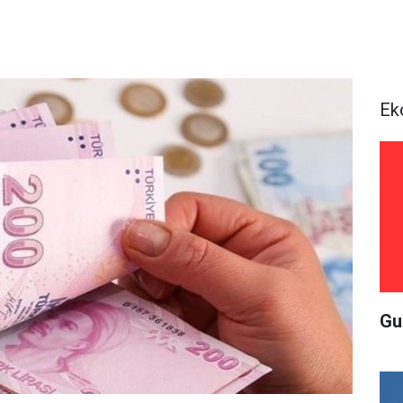
Ek
Gu