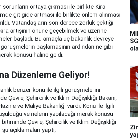
sorunların ortaya çıkması ile birlikte Kira
emde git gide artması ile birlikte önlem alınması
rıldı. Vatandaşların son derece zorluk çektiği
 kira artışının önüne geçebilmek ve üzerine
Mi
meler başladı. Bu amaçla üç bakanlık devreye
SG
a görüşmelerin başlamasının ardından ne gibi
ola
merak konusu haline geldi.
rına Düzenleme Geliyor!
nlık benzer konu ile ilgili görüşmelerini
e Çevre, Şehircilik ve İklim Değişikliği Bakanı,
azine ve Maliye Bakanlığı vardı. Konu ile ilgili
rüşüldüğü ve nelerin yapılacağı merak konusu
 bitiminde Çevre, Şehircilik ve İklim Değişikliği
Zi
şu açıklamaları yaptı;
ya