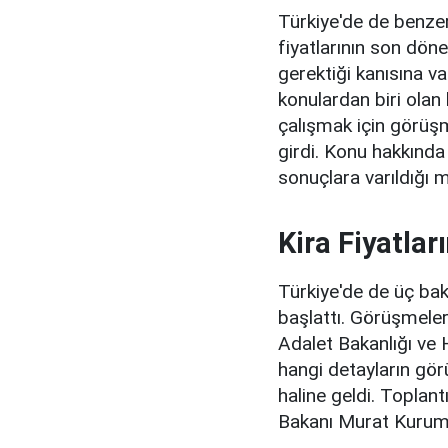
Türkiye'de de benzer 
fiyatlarının son dön
gerektiği kanısına va
konulardan biri olan
çalışmak için görüş
girdi. Konu hakkınd
sonuçlara varıldığı 
Kira Fiyatla
Türkiye'de de üç baka
başlattı. Görüşmelerd
Adalet Bakanlığı ve H
hangi detayların gö
haline geldi. Toplantı
Bakanı Murat Kurum 