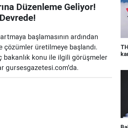
arına Düzenleme Geliyor!
 Devrede!
ın artmaya başlamasının ardından
e çözümler üretilmeye başlandı.
TH
ka
 bakanlık konu ile ilgili görüşmeler
lar gursesgazetesi.com'da.
Ba