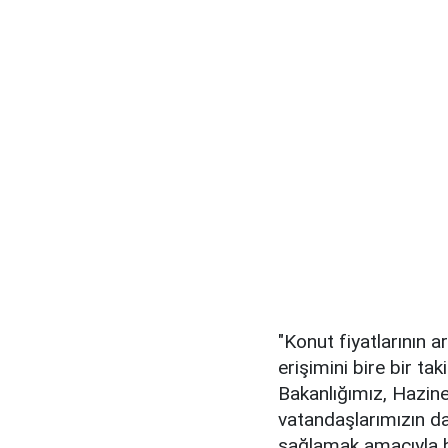
"Konut fiyatlarının art
erişimini bire bir ta
Bakanlığımız, Hazine
vatandaşlarımızın d
sağlamak amacıyla be