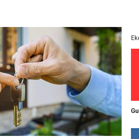
Ek
Gu