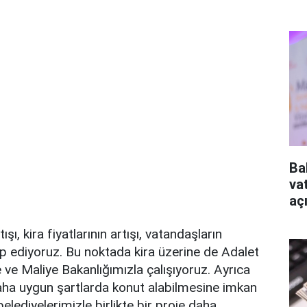
Ba
va
aç
ışı, kira fiyatlarının artışı, vatandaşların
kip ediyoruz. Bu noktada kira üzerine de Adalet
 ve Maliye Bakanlığımızla çalışıyoruz. Ayrıca
aha uygun şartlarda konut alabilmesine imkan
lediyelerimizle birlikte bir proje daha