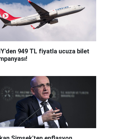
Y'den 949 TL fiyatla ucuza bilet
mpanyası!
kan Şimşek'ten enflasyon