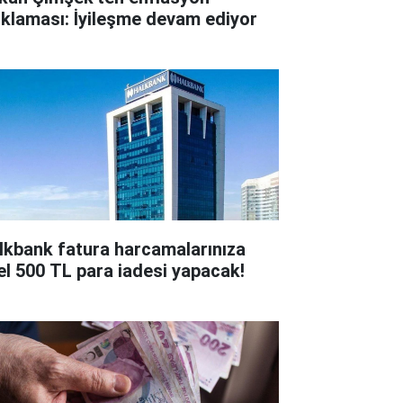
ıklaması: İyileşme devam ediyor
lkbank fatura harcamalarınıza
el 500 TL para iadesi yapacak!