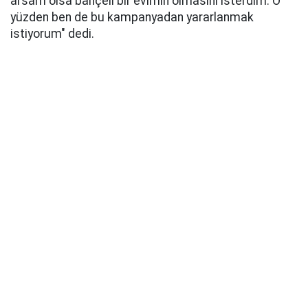
arsam olsa bahçeli bir evimin olmasını isterdim. O
yüzden ben de bu kampanyadan yararlanmak
istiyorum" dedi.