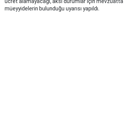
ücret alamayacağı, aksi durumlar için mevzuatta
müeyyidelerin bulunduğu uyarısı yapıldı.