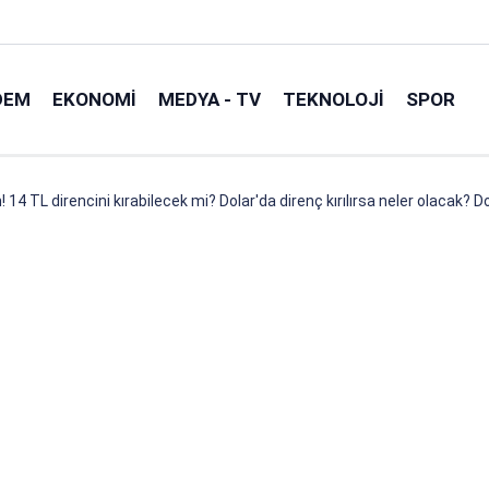
DEM
EKONOMI
MEDYA - TV
TEKNOLOJI
SPOR
n! 14 TL direncini kırabilecek mi? Dolar'da direnç kırılırsa neler olacak? Do