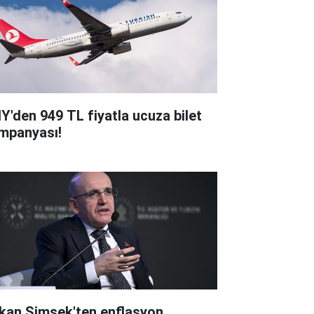
Y'den 949 TL fiyatla ucuza bilet
mpanyası!
kan Şimşek'ten enflasyon