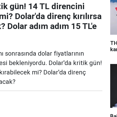
tik gün! 14 TL direncini
mi? Dolar'da direnç kırılırsa
k? Dolar adım adım 15 TL'e
TH
ka
mı sonrasında dolar fiyatlarının
si bekleniyordu. Dolar'da kritik gün!
kırabilecek mi? Dolar'da direnç
lacak?
Ba