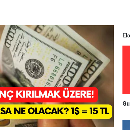
Ek
Gu