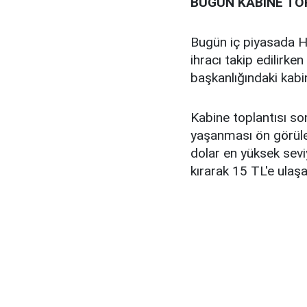
BUGÜN KABİNE TO
Bugün iç piyasada Haz
ihracı takip edilir
başkanlığındaki kabin
Kabine toplantısı so
yaşanması ön görülen
dolar en yüksek sevi
kırarak 15 TL'e ulaş