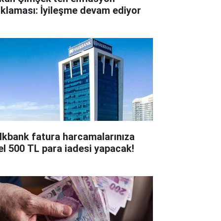
ıklaması: İyileşme devam ediyor
lkbank fatura harcamalarınıza
el 500 TL para iadesi yapacak!