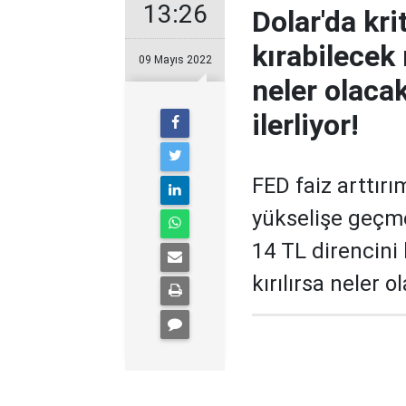
13:26
Dolar'da kri
kırabilecek 
09 Mayıs 2022
neler olaca
ilerliyor!
FED faiz arttırı
yükselişe geçme
14 TL direncini 
kırılırsa neler o