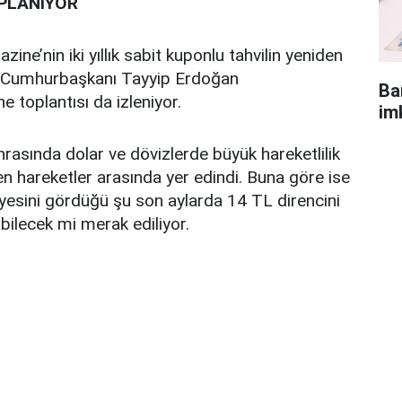
PLANIYOR
ine’nin iki yıllık sabit kuponlu tahvilin yeniden
ken Cumhurbaşkanı Tayyip Erdoğan
Ba
e toplantısı da izleniyor.
im
nrasında dolar ve dövizlerde büyük hareketlilik
 hareketler arasında yer edindi. Buna göre ise
yesini gördüğü şu son aylarda 14 TL direncini
abilecek mi merak ediliyor.