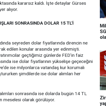
asında kararsız kaldı. İşte detaylar Gürses
er alıyor.
IŞLARI SONRASINDA DOLAR 15 TL'İ
Mi
SG
ola
ında seyreden dolar fiyatlarında direncin ne
ak edilen konular arasında yer edinmişti.
yatırımcılar geçtiğimiz günlerde FED'in faiz
asında ise dolar fiyatlarının yükselişe geçeceğini
e'de ise milyonlarca vatandaş kur korumalı
ururken şimdilerde ise dolar alımları her
 alımları sonrasında ise dolarda bugün 14 TL
Zi
an meselesi olarak görülüyor.
ya