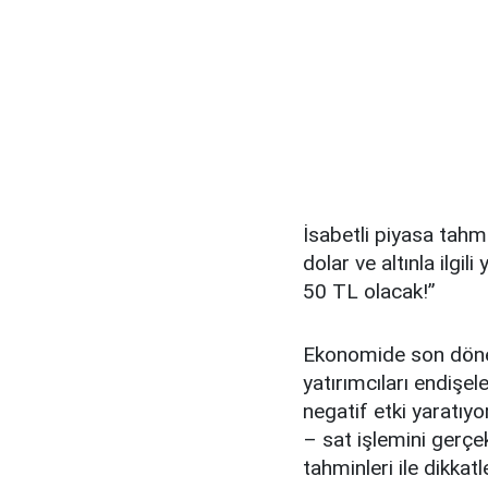
İsabetli piyasa tahm
dolar ve altınla ilgil
50 TL olacak!’’
Ekonomide son döne
yatırımcıları endiş
negatif etki yaratıyo
– sat işlemini gerçek
tahminleri ile dikka