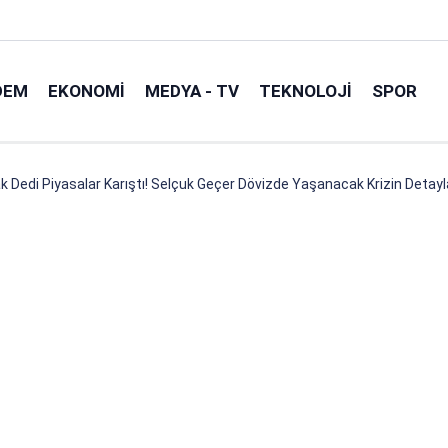
DEM
EKONOMI
MEDYA - TV
TEKNOLOJI
SPOR
k Dedi Piyasalar Karıştı! Selçuk Geçer Dövizde Yaşanacak Krizin Detayla