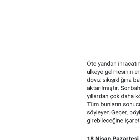
Öte yandan ihracatın
ülkeye gelmesinin en
döviz sıkışıklığına ba
aktarılmıştır. Sonba
yıllardan çok daha kö
Tüm bunların sonucu 
söyleyen Geçer, böyl
girebileceğine işaret 
18 Nisan Pazartesi