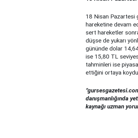
18 Nisan Pazartesi g
hareketine devam e
sert hareketler sonr
düşse de yukarı yönlü
gününde dolar 14,64
ise 15,80 TL seviyes
tahminleri ise piyas
ettiğini ortaya koydu
‘'gursesgazetesi.com
danışmanlığında yetk
kaynağı uzman yoruml