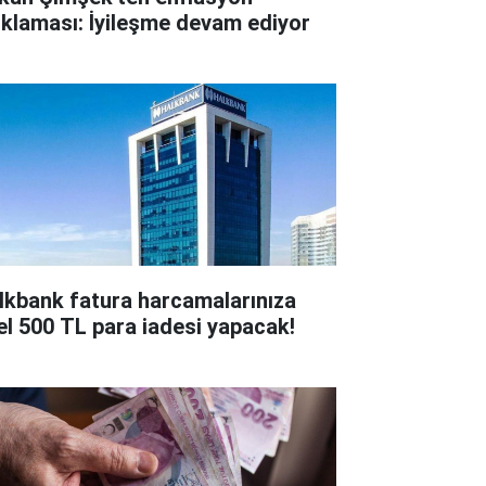
ıklaması: İyileşme devam ediyor
lkbank fatura harcamalarınıza
el 500 TL para iadesi yapacak!