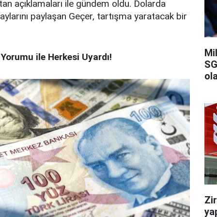
rutan açıklamaları ile gündem oldu. Dolarda
aylarını paylaşan Geçer, tartışma yaratacak bir
Mi
Yorumu ile Herkesi Uyardı!
SG
ola
Zi
ya