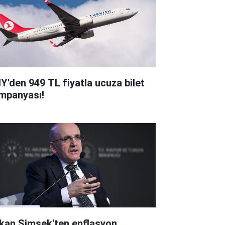
Y'den 949 TL fiyatla ucuza bilet
mpanyası!
kan Şimşek'ten enflasyon