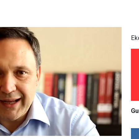
Ek
Gu