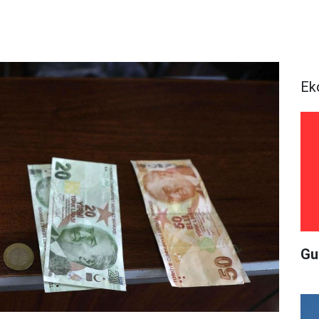
Ek
Gu