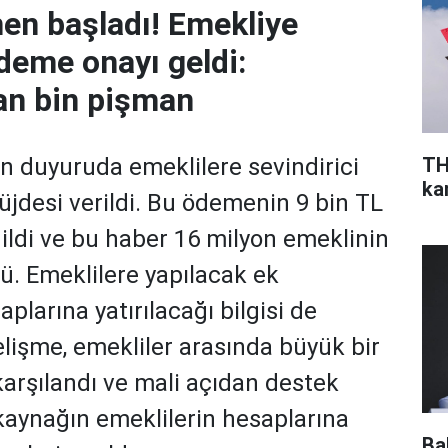
en başladı! Emekliye
eme onayı geldi:
n bin pişman
TH
n duyuruda emeklilere sevindirici
ka
jdesi verildi. Bu ödemenin 9 bin TL
dildi ve bu haber 16 milyon emeklinin
. Emeklilere yapılacak ek
plarına yatırılacağı bilgisi de
elişme, emekliler arasında büyük bir
rşılandı ve mali açıdan destek
kaynağın emeklilerin hesaplarına
Ba