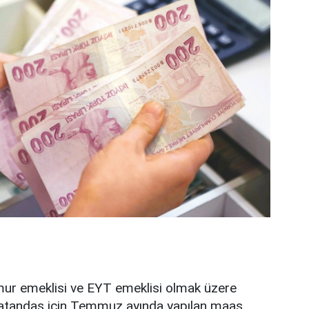
r emeklisi ve EYT emeklisi olmak üzere
vatandaş için Temmuz ayında yapılan maaş