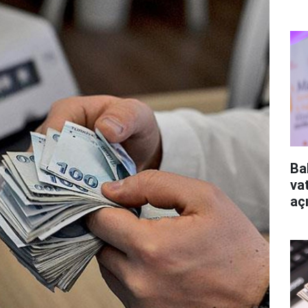
Ba
va
aç