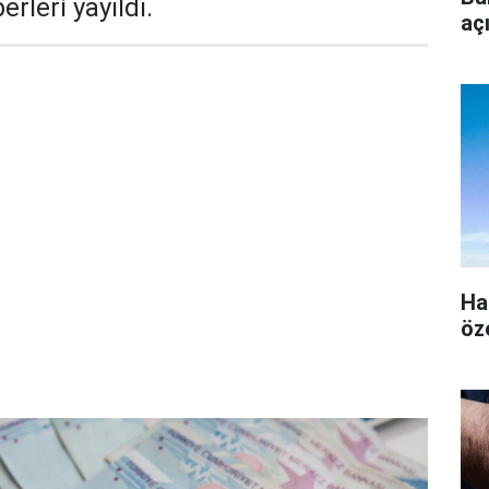
rleri yayıldı.
aç
Ha
öz