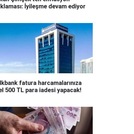
ıklaması: İyileşme devam ediyor
lkbank fatura harcamalarınıza
el 500 TL para iadesi yapacak!