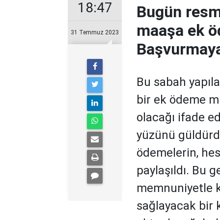
18:47
Bugün resm
maaşa ek öd
31 Temmuz 2023
Başvurmaya
Bu sabah yapıla
bir ek ödeme mü
olacağı ifade e
yüzünü güldürdü
ödemelerin, hesa
paylaşıldı. Bu g
memnuniyetle ka
sağlayacak bir 