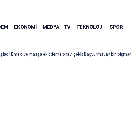
DEM
EKONOMI
MEDYA - TV
TEKNOLOJI
SPOR
ladı! Emekliye maaşa ek ödeme onayı geldi: Başvurmayan bin pişman