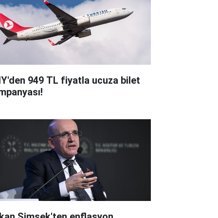
Y'den 949 TL fiyatla ucuza bilet
mpanyası!
kan Şimşek'ten enflasyon