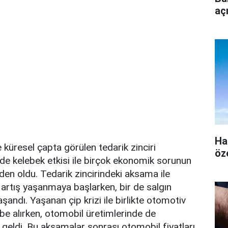
aç
Ha
üresel çapta görülen tedarik zinciri
öz
de kelebek etkisi ile birçok ekonomik sorunun
en oldu. Tedarik zincirindeki aksama ile
artış yaşanmaya başlarken, bir de salgın
aşandı. Yaşanan çip krizi ile birlikte otomotiv
rbe alırken, otomobil üretimlerinde de
eldi. Bu aksamalar sonrası otomobil fiyatları