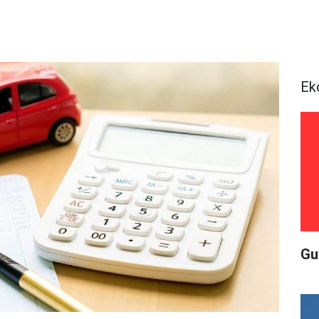
Ek
Gu