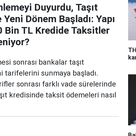
lemeyi Duyurdu, Taşıt
e Yeni Dönem Başladı: Yapı
0 Bin TL Kredide Taksitler
eniyor?
TH
ka
si sonrası bankalar taşıt
i tarifelerini sunmaya başladı.
ifler sonrası farklı vade sürelerinde
aşıt kredisinde taksit ödemeleri nasıl
Ba