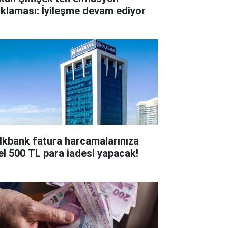
ıklaması: İyileşme devam ediyor
lkbank fatura harcamalarınıza
el 500 TL para iadesi yapacak!