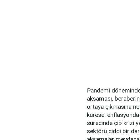
Pandemi döneminde k
aksaması, beraberin
ortaya çıkmasına ned
küresel enflasyonda 
sürecinde çip krizi y
sektörü ciddi bir da
aksamalar meydana g