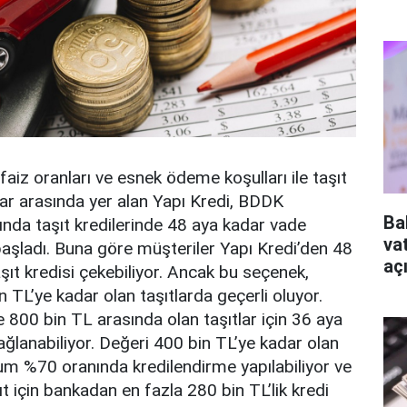
faiz oranları ve esnek ödeme koşulları ile taşıt
ar arasında yer alan Yapı Kredi, BDDK
Ba
nda taşıt kredilerinde 48 aya kadar vade
va
şladı. Buna göre müşteriler Yapı Kredi’den 48
aç
şıt kredisi çekebiliyor. Ancak bu seçenek,
 TL’ye kadar olan taşıtlarda geçerli oluyor.
e 800 bin TL arasında olan taşıtlar için 36 aya
ğlanabiliyor. Değeri 400 bin TL’ye kadar olan
um %70 oranında kredilendirme yapılabiliyor ve
şıt için bankadan en fazla 280 bin TL’lik kredi