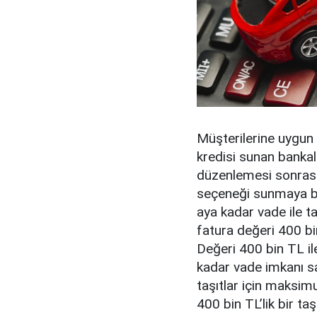
Müşterilerine uygun 
kredisi sunan bankal
düzenlemesi sonrası
seçeneği sunmaya ba
aya kadar vade ile ta
fatura değeri 400 bin
Değeri 400 bin TL il
kadar vade imkanı sa
taşıtlar için maksim
400 bin TL’lik bir ta