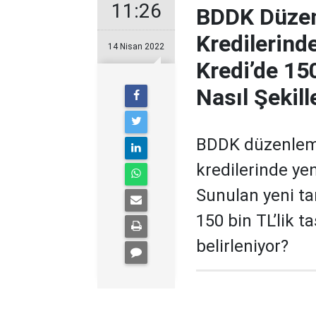
11:26
BDDK Düzen
Kredilerind
14 Nisan 2022
Kredi’de 15
Nasıl Şekill
BDDK düzenleme
kredilerinde yen
Sunulan yeni tar
150 bin TL’lik t
belirleniyor?