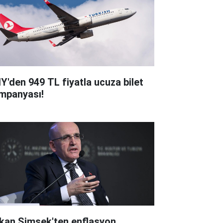
Y'den 949 TL fiyatla ucuza bilet
mpanyası!
kan Şimşek'ten enflasyon