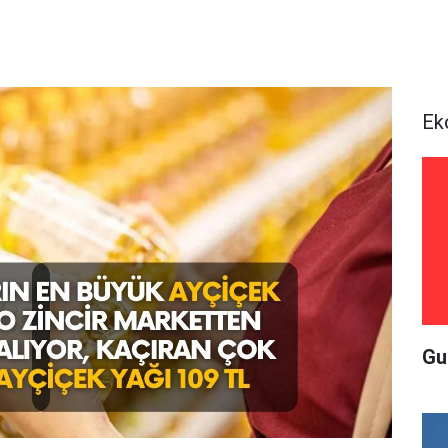
Ek
Gu