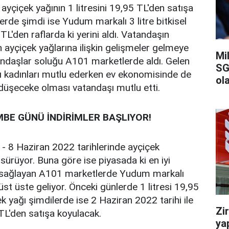
ayçiçek yağının 1 litresini 19,95 TL'den satışa
de şimdi ise Yudum markalı 3 litre bitkisel
TL'den raflarda ki yerini aldı. Vatandaşın
ayçiçek yağlarına ilişkin gelişmeler gelmeye
Mi
daşlar soluğu A101 marketlerde aldı. Gelen
SG
 kadınları mutlu ederken ev ekonomisinde de
ola
 düşeceke olması vatandaşı mutlu etti.
BE GÜNÜ İNDİRİMLER BAŞLIYOR!
- 8 Haziran 2022 tarihlerinde ayçiçek
 sürüyor. Buna göre ise piyasada ki en iyi
nı sağlayan A101 marketlerde Yudum markalı
üst üste geliyor. Önceki günlerde 1 litresi 19,95
k yağı şimdilerde ise 2 Haziran 2022 tarihi ile
Zi
9 TL'den satışa koyulacak.
ya