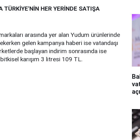
A TÜRKİYE'NİN HER YERİNDE SATIŞA
ı markaları arasında yer alan Yudum ürünlerinde
i çekerken gelen kampanya haberi ise vatandaşı
rketlerde başlayan indirim sonrasında ise
itkisel karışım 3 litresi 109 TL.
Ba
va
aç