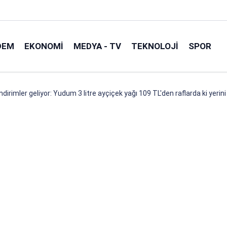
DEM
EKONOMI
MEDYA - TV
TEKNOLOJI
SPOR
dirimler geliyor: Yudum 3 litre ayçiçek yağı 109 TL'den raflarda ki yerini