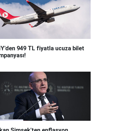
Y'den 949 TL fiyatla ucuza bilet
mpanyası!
kan Şimşek'ten enflasyon