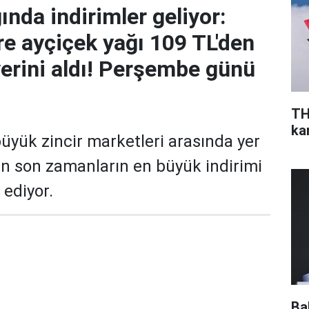
ında indirimler geliyor:
re ayçiçek yağı 109 TL'den
 yerini aldı! Perşembe günü
TH
ka
büyük zincir marketleri arasında yer
n son zamanların en büyük indirimi
ediyor.
Ba