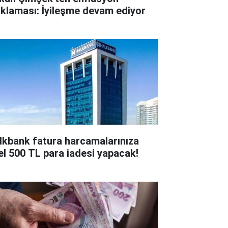
ıklaması: İyileşme devam ediyor
lkbank fatura harcamalarınıza
el 500 TL para iadesi yapacak!