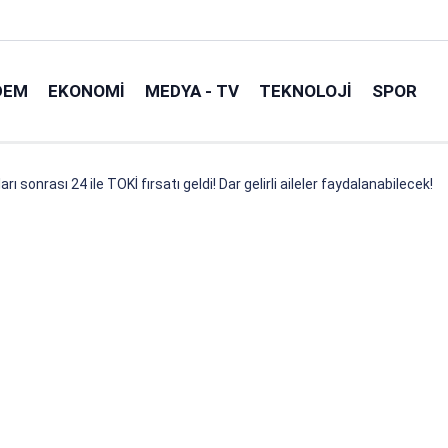
DEM
EKONOMI
MEDYA - TV
TEKNOLOJI
SPOR
rı sonrası 24 ile TOKİ fırsatı geldi! Dar gelirli aileler faydalanabilecek!