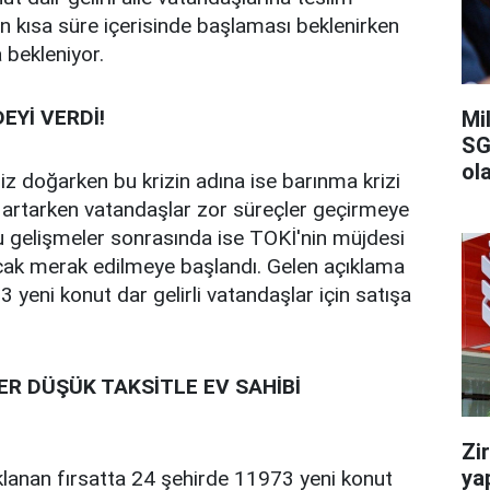
ın kısa süre içerisinde başlaması beklenirken
 bekleniyor.
EYİ VERDİ!
Mi
SG
ola
riz doğarken bu krizin adına ise barınma krizi
zi artarken vatandaşlar zor süreçler geçirmeye
u gelişmeler sonrasında ise TOKİ'nin müjdesi
acak merak edilmeye başlandı. Gelen açıklama
 yeni konut dar gelirli vatandaşlar için satışa
LER DÜŞÜK TAKSİTLE EV SAHİBİ
Zi
ya
klanan fırsatta 24 şehirde 11973 yeni konut