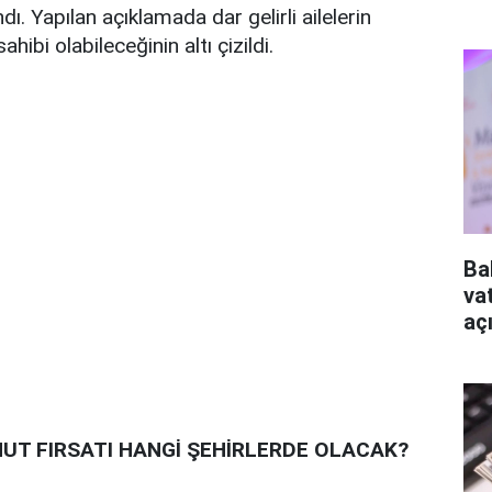
dı. Yapılan açıklamada dar gelirli ailelerin
ahibi olabileceğinin altı çizildi.
Ba
va
aç
NUT FIRSATI HANGİ ŞEHİRLERDE OLACAK?