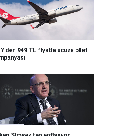
Y'den 949 TL fiyatla ucuza bilet
mpanyası!
kan Şimşek'ten enflasyon