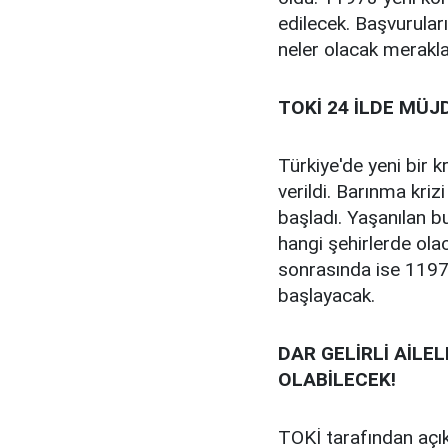
edilecek. Başvurular
neler olacak merakla
TOKİ 24 İLDE MÜJD
Türkiye'de yeni bir k
verildi. Barınma kri
başladı. Yaşanılan b
hangi şehirlerde ol
sonrasında ise 11973
başlayacak.
DAR GELİRLİ AİLE
OLABİLECEK!
TOKİ tarafından açı