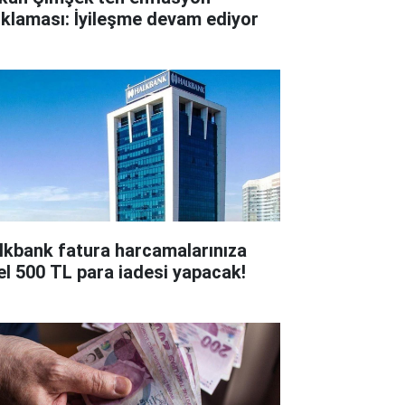
ıklaması: İyileşme devam ediyor
lkbank fatura harcamalarınıza
el 500 TL para iadesi yapacak!