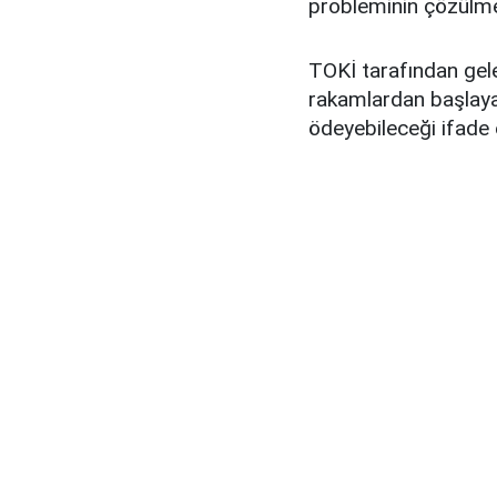
probleminin çözülme
TOKİ tarafından gelen
rakamlardan başlayac
ödeyebileceği ifade e