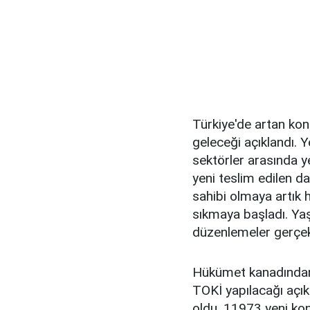
Türkiye'de artan kon
geleceği açıklandı. Ye
sektörler arasında ye
yeni teslim edilen da
sahibi olmaya artık h
sıkmaya başladı. Ya
düzenlemeler gerçekl
Hükümet kanadından 
TOKİ yapılacağı açıkl
oldu. 11973 yeni konu