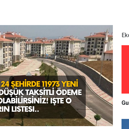
Ek
Gu