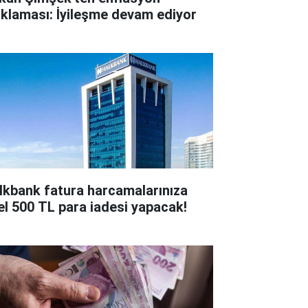
ıklaması: İyileşme devam ediyor
lkbank fatura harcamalarınıza
el 500 TL para iadesi yapacak!