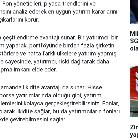
 Fon yöneticileri, piyasa trendlerini ve
nsını analiz ederek en uygun yatırım kararlarını
çıkarlarını korur.
Mi
a çeşitlendirme avantajı sunar. Bir yatırımcı, bir
SG
ım yaparak, portföyünde birden fazla şirketin
ola
ektörlere ve hatta farklı ülkelere yatırım yapmış
e sayesinde, yatırımcı, riski dağıtarak daha
yapma imkanı elde eder.
zamanda likidite avantajı da sunar. Hisse
borsa yatırımlarında olduğu gibi, yatırım
şlemlerini kolayca gerçekleştirebilirsiniz. Fonlar,
larak likidite sağlar, bu da yatırımcıların fonları
kde çevirebilmesini sağlar.
Zi
ya