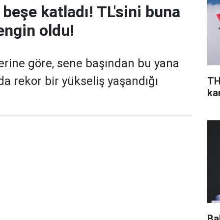
ı beşe katladı! TL'sini buna
engin oldu!
erine göre, sene başından bu yana
da rekor bir yükseliş yaşandığı
TH
ka
Ba