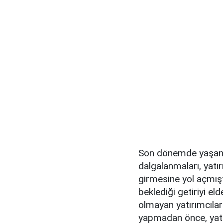
Son dönemde yaşanan
dalgalanmaları, yatır
girmesine yol açmışt
beklediği getiriyi el
olmayan yatırımcılar i
yapmadan önce, yatır