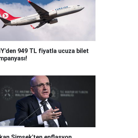
Y'den 949 TL fiyatla ucuza bilet
mpanyası!
kan Şimşek'ten enflasyon