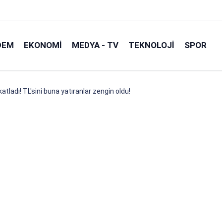
DEM
EKONOMI
MEDYA - TV
TEKNOLOJI
SPOR
katladı! TL'sini buna yatıranlar zengin oldu!