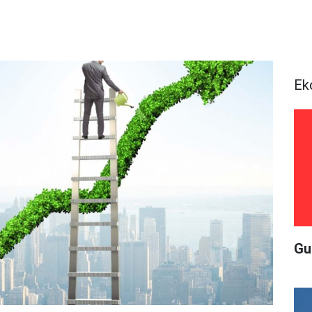
Ek
Gu