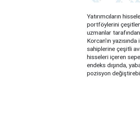
Yatırımcıların hissel
portföylerini çeşitle
uzmanlar tarafından 
Korcan'ın yazısında i
sahiplerine çeşitli a
hisseleri içeren sep
endeks dışında, yab
pozisyon değiştirebil