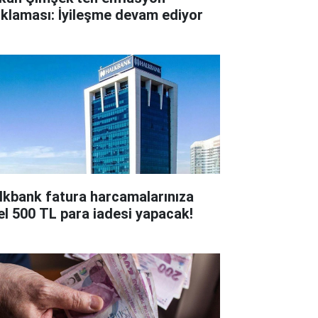
ıklaması: İyileşme devam ediyor
lkbank fatura harcamalarınıza
el 500 TL para iadesi yapacak!