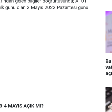
afından gelen bilgiler doğrultusunda; A101
ilk günü olan 2 Mayıs 2022 Pazartesi günü
Ba
va
aç
-4 MAYIS AÇIK MI?