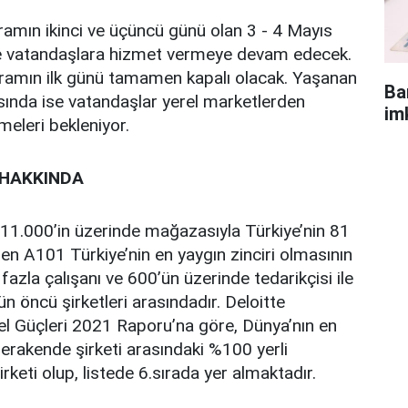
amın ikinci ve üçüncü günü olan 3 - 4 Mayıs
se vatandaşlara hizmet vermeye devam edecek.
yramın ilk günü tamamen kapalı olacak. Yaşanan
Ba
sında ise vatandaşlar yerel marketlerden
im
rmeleri bekleniyor.
 HAKKINDA
 11.000’in üzerinde mağazasıyla Türkiye’nin 81
ren A101 Türkiye’nin en yaygın zinciri olmasının
fazla çalışanı ve 600’ün üzerinde tedarikçisi ile
 öncü şirketleri arasındadır. Deloitte
l Güçleri 2021 Raporu’na göre, Dünya’nın en
 perakende şirketi arasındaki %100 yerli
rketi olup, listede 6.sırada yer almaktadır.