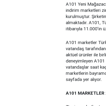
A101 Yeni Mağazacılı
indirim marketleri zi
kurulmuştur. Şirketi
almaktadır. A101, Tü
itibarıyla 11.000’in
A101 marketler Türki
vatandaş tarafından s
aktüel ürünler ile bi
deneyimleyen A101 
vatandaşlar saat kaç
marketlerin bayramd
sayfada yer alıyor.
A101 MARKETLER 2