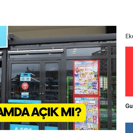
Ek
Gu