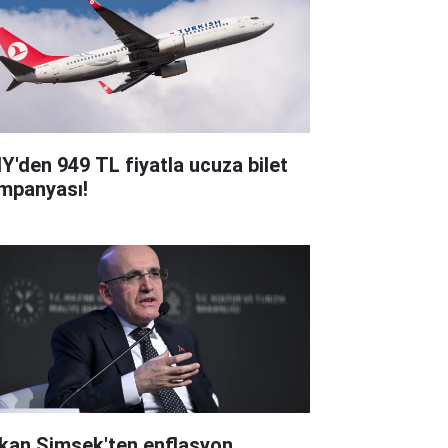
Y'den 949 TL fiyatla ucuza bilet
mpanyası!
kan Şimşek'ten enflasyon