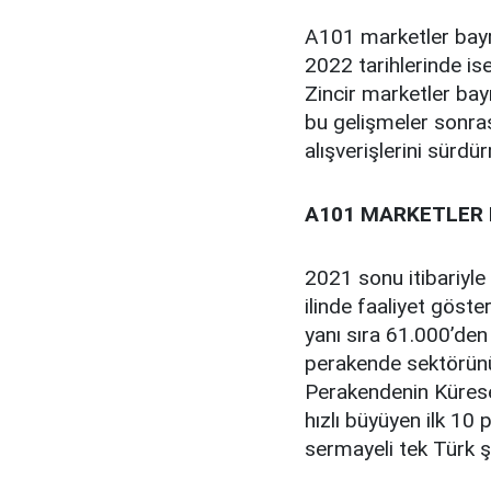
A101 marketler bayr
2022 tarihlerinde i
Zincir marketler ba
bu gelişmeler sonra
alışverişlerini sürdü
A101 MARKETLER
2021 sonu itibariyle
ilinde faaliyet göste
yanı sıra 61.000’den 
perakende sektörünün
Perakendenin Kürese
hızlı büyüyen ilk 10
sermayeli tek Türk şi