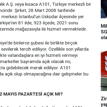
k A.Ş. veya kısaca A101, Türkiye merkezli bir
nciridir. Şirket, 28 Mart 2008 tarihinde
n merkezi İstanbul'un Üsküdar ilçesinde yer
rkiye'nin 81 ilde, 923 ilçede, 2021 sonu
Mi
 üzerinde mağazasıyla ile hizmet vermektedir.
SG
ola
ye'de binlerce şubesi ile birlikte birçok
evilerek tercih ediliyor. Özellikle son yıllarda
rlikte vatandaşlara en iyi hizmeti vermeyi
marketler bayramda açık olacak mı,
ta gidebilecek merak ediliyor. A101
a açık olup olmayacağına dair gelişmeler bu
 MAYIS PAZARTESİ AÇIK MI?
Zi
ya