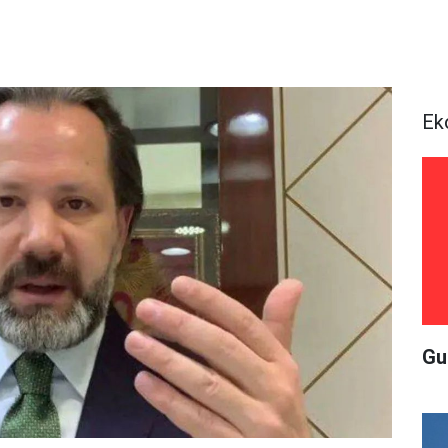
Ek
Gu