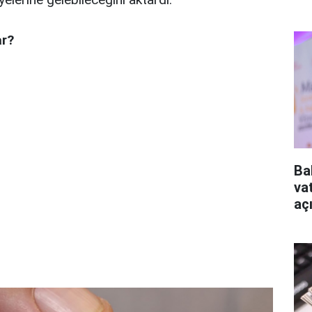
ar?
Ba
va
aç