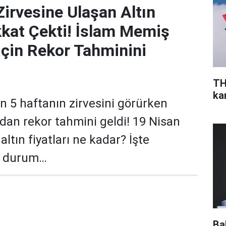
Zirvesine Ulaşan Altın
ikkat Çekti! İslam Memiş
İçin Rekor Tahminini
TH
ka
son 5 haftanın zirvesini görürken
an rekor tahmini geldi! 19 Nisan
ltın fiyatları ne kadar? İşte
n durum…
Ba