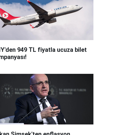
Y'den 949 TL fiyatla ucuza bilet
mpanyası!
kan Şimşek'ten enflasyon