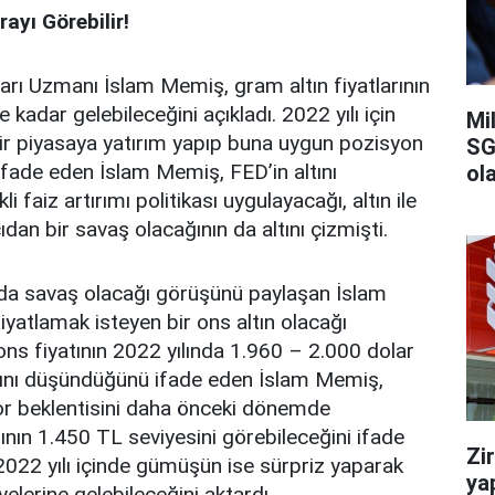
ayı Görebilir!
ları Uzmanı İslam Memiş, gram altın fiyatlarının
 kadar gelebileceğini açıkladı. 2022 yılı için
Mi
bir piyasaya yatırım yapıp buna uygun pozisyon
SG
 ifade eden İslam Memiş, FED’in altını
ola
i faiz artırımı politikası uygulayacağı, altın ile
dan bir savaş olacağının da altını çizmişti.
ında savaş olacağı görüşünü paylaşan İslam
yatlamak isteyen bir ons altın olacağı
n ons fiyatının 2022 yılında 1.960 – 2.000 dolar
ğını düşündüğünü ifade eden İslam Memiş,
or beklentisini daha önceki dönemde
tının 1.450 TL seviyesini görebileceğini ifade
Zi
022 yılı içinde gümüşün ise sürpriz yaparak
ya
yelerine gelebileceğini aktardı.