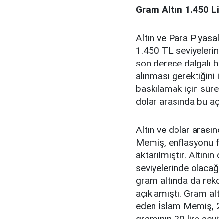
Gram Altın 1.450 Lir
Altın ve Para Piyasa
1.450 TL seviyelerine
son derece dalgalı 
alınması gerektiğini
baskılamak için sürekl
dolar arasında bu açı
Altın ve dolar aras
Memiş, enflasyonu fi
aktarılmıştır. Altını
seviyelerinde olaca
gram altında da rek
açıklamıştı. Gram al
eden İslam Memiş, 2
gramının 20 lira sevi