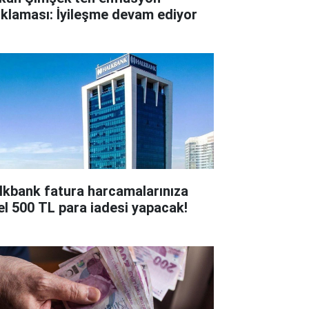
ıklaması: İyileşme devam ediyor
lkbank fatura harcamalarınıza
el 500 TL para iadesi yapacak!