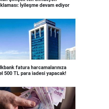
ıklaması: İyileşme devam ediyor
lkbank fatura harcamalarınıza
el 500 TL para iadesi yapacak!