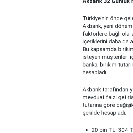
Akbank 32 Günlük M
Türkiye’nin önde gel
Akbank, yeni dönemd
faktörlere bağlı ol
içeriklerini daha da
Bu kapsamda birikiml
isteyen müşterileri 
banka, birikim tutar
hesapladı.
Akbank tarafından y
mevduat faizi getiri
tutarına göre değişik
şekilde hesapladı:
20 bin TL: 304 