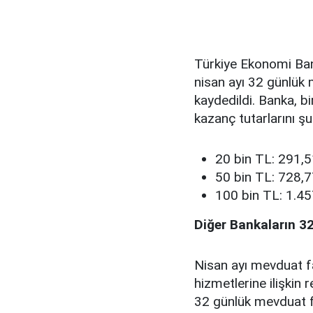
Türkiye Ekonomi Ban
nisan ayı 32 günlük 
kaydedildi. Banka, bi
kazanç tutarlarını şu
20 bin TL: 291,
50 bin TL: 728,
100 bin TL: 1.4
Diğer Bankaların 32
Nisan ayı mevduat fai
hizmetlerine ilişkin 
32 günlük mevduat fai