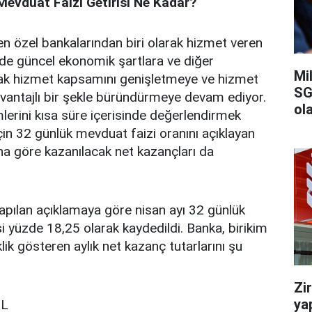
evduat Faizi Getirisi Ne Kadar?
en özel bankalarından biri olarak hizmet veren
e güncel ekonomik şartlara ve diğer
Mi
arak hizmet kapsamını genişletmeye ve hizmet
SG
 avantajlı bir şekle büründürmeye devam ediyor.
ola
erini kısa süre içerisinde değerlendirmek
için 32 günlük mevduat faizi oranını açıklayan
ına göre kazanılacak net kazançları da
apılan açıklamaya göre nisan ayı 32 günlük
si yüzde 18,25 olarak kaydedildi. Banka, birikim
lik gösteren aylık net kazanç tutarlarını şu
Zi
ya
TL