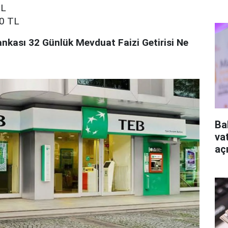
TL
20 TL
nkası 32 Günlük Mevduat Faizi Getirisi Ne
Ba
va
aç