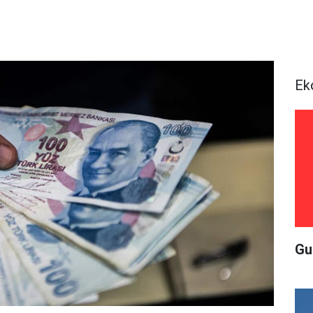
Ek
Gu