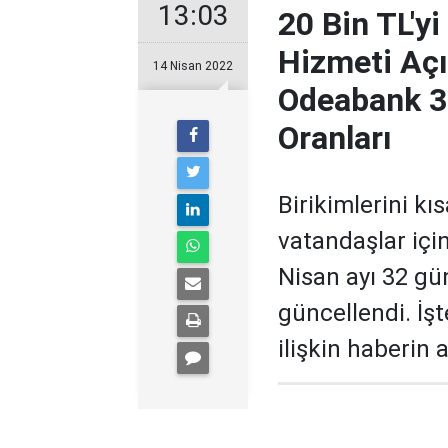
13:03
20 Bin TL'y
Hizmeti Açı
14 Nisan 2022
Odeabank 3
Oranları
Birikimlerini k
vatandaşlar içi
Nisan ayı 32 gü
güncellendi. İş
ilişkin haberin a