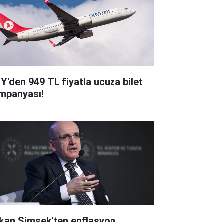
Y'den 949 TL fiyatla ucuza bilet
mpanyası!
kan Şimşek'ten enflasyon