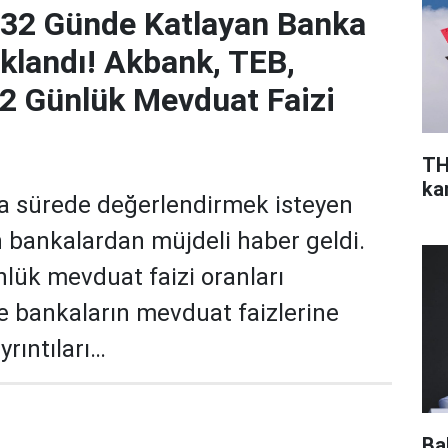
i 32 Günde Katlayan Banka
klandı! Akbank, TEB,
2 Günlük Mevduat Faizi
TH
ka
ısa sürede değerlendirmek isteyen
n bankalardan müjdeli haber geldi.
nlük mevduat faizi oranları
te bankaların mevduat faizlerine
yrıntıları…
Ba